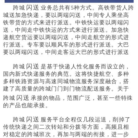
闪送
跨城
业务总共
有
5
种方式。高铁带货人跨
城送加急快递，要以两端闪送，中间专人乘坐高
铁带货的方式来进行派送。中铁快运要以两端闪
送，中间走中铁快运的方式来进行派送。加急快
递航空货运要以两端闪送，中间走航空的形式进
行派送。专车要以顺风车的形式进行派送。大巴
要以两端闪送，中间走客运大巴的形式进行派送
闪送
跨城
是基于快递人性化服务而设立的，
国内新式快递服务的典范。这将快捷航空、多种
多样铁路资源与高速同城物流服务深度融合，搭
建了高质量的跨城门门到门物流配送服务。关于
闪送
跨城
承接的物品，范围广泛，甚至一些特殊
的产品也能承接。
闪送
跨城
服务平台全程仅几段运送，削掉了
传统快递之间二次转站和分拨等方面，高频且相
对稳定的跨城班次，再加与两端的衔接，进一步