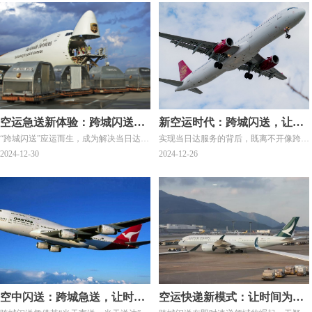
空运急送新体验：跨城闪送让
新空运时代：跨城闪送，让时
“跨城闪送”应运而生，成为解决当日达需
实现当日达服务的背后，既离不开像跨城
时间为你而动
间为你而转
求的新选择，实现全国主要城市的“当日
闪送这样拥有强大网络系统的即时速递公
2024-12-30
2024-12-26
达”或“次晨达”服务。
司，也得益于我国近年来在机场和高铁等
基础设施方面的持续发展。
空中闪送：跨城急送，让时间
空运快递新模式：让时间为你