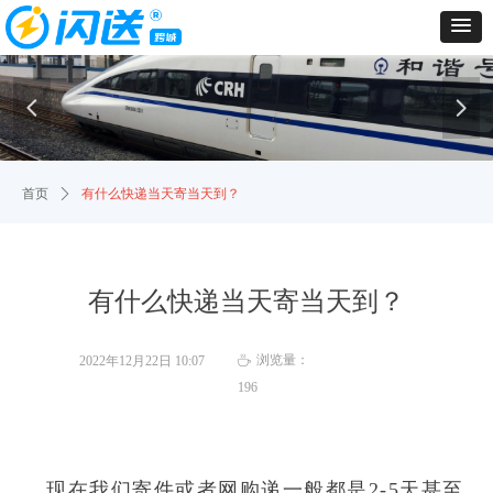
넳
넲
首页
ꄲ
有什么快递当天寄当天到？
有什么快递当天寄当天到？
浏览量：
2022年12月22日
10:07
ꄘ
196
现在我们寄件或者网购递一般都
是
2-
5
天甚至