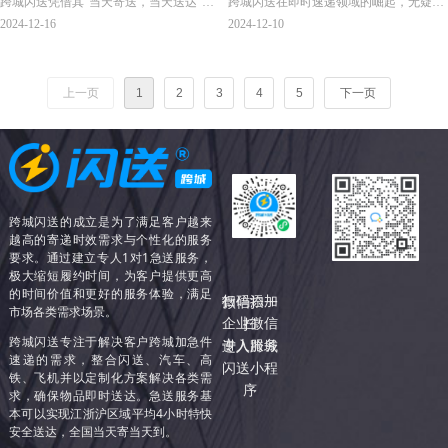
跨城闪送凭借其“当天寄送，当天送达”的
跨城闪送在即时速递领域的崛起，无疑给
为你所用
加速，闪送更便捷
服务承诺，迅速成为寄送急件的首选方
这一行业注入了新的活力，打破了传统配
2024-12-16
2024-12-10
式。
送的桎梏，创造了令人惊叹的“江浙沪4小
时送达，全国跨省12小时送达”的新标
准。
上一页
1
2
3
4
5
下一页
跨城闪送的成立是为了满足客户越来
越高的寄递时效需求与个性化的服务
要求。通过建立专人1对1急送服务，
极大缩短履约时间，为客户提供更高
的时间价值和更好的服务体验，满足
扫码添加
微信扫一
市场各类需求场景。
企业微信
扫
跨城闪送专注于解决客户跨城加急件
专人服务
进入跨城
速递的需求，整合闪送、汽车、高
闪送小程
铁、飞机并以定制化方案解决各类需
序
求，确保物品即时送达。急送服务基
本可以实现江浙沪区域平均4小时特快
安全送达，全国当天寄当天到。