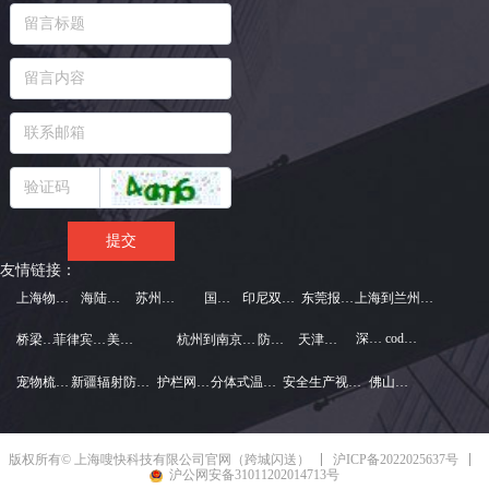
提交
友情链接：
上海物流公司
海陆空运输
苏州物流公司
国际快递
印尼双清到门
东莞报关公司
上海到兰州货运公司
深圳物流
cod消解仪
桥梁防撞系统
菲律宾快递
美国物流
杭州到南京物流公司
防爆涂层
天津搬家公司
宠物梳厂家
新疆辐射防护工程
护栏网厂家
分体式温湿度计
安全生产视频下载
佛山云仓
沪ICP备2022025637号
版权所有© 上海嗖快科技有限公司官网（跨城闪送）
沪公网安备31011202014713号