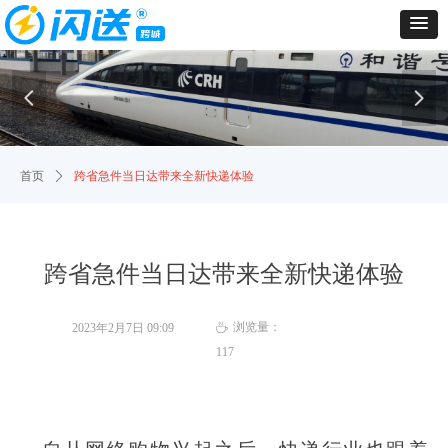
넳
넲
首页
ꄲ
跨省急件当日达带来全新快递体验
跨省急件当日达带来全新快递体验
浏览量：
2023年2月7日
09:09
ꄘ
117